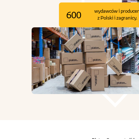
wydawców i produce
600
z Polski i zagranicy.