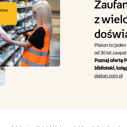
Zaufa
ntów
z wiel
doświ
Platon to jeden
od 30 lat zaopa
Poznaj ofertę P
biblioteki, księ
platon.com.pl