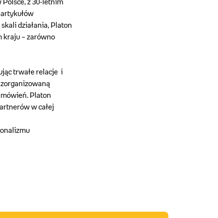
 Polsce, z 30-letnim
 artykułów
kali działania, Platon
m kraju – zarówno
jąc trwałe relacje i
e zorganizowaną
zamówień. Platon
artnerów w całej
sjonalizmu