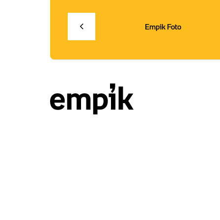
Empik Foto
empik