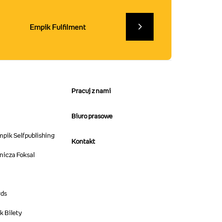
Empik Fulfilment
Pracuj z nami
Biuro prasowe
pik Selfpublishing
Kontakt
icza Foksal​
ds​
 Bilety​