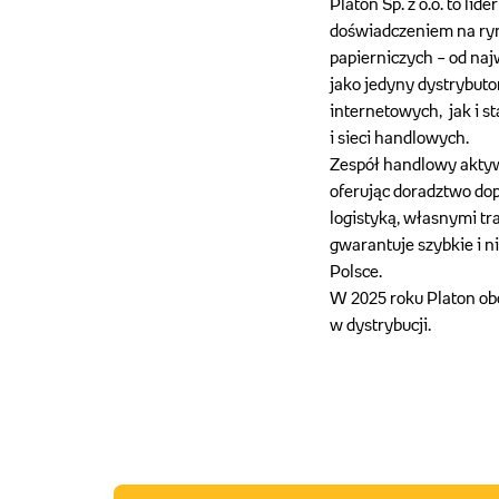
Platon Sp. z o.o. to li
doświadczeniem na ryn
papierniczych – od naj
jako jedyny dystrybut
internetowych, jak i s
i sieci handlowych.
Zespół handlowy aktywn
oferując doradztwo do
logistyką, własnymi tr
gwarantuje szybkie i 
Polsce.
W 2025 roku Platon obch
w dystrybucji.