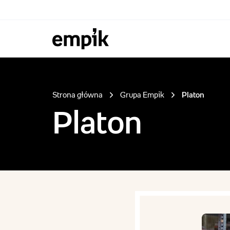
Przejdź do treści serwisu
empik
Strona główna
Grupa Empik
Platon
Platon