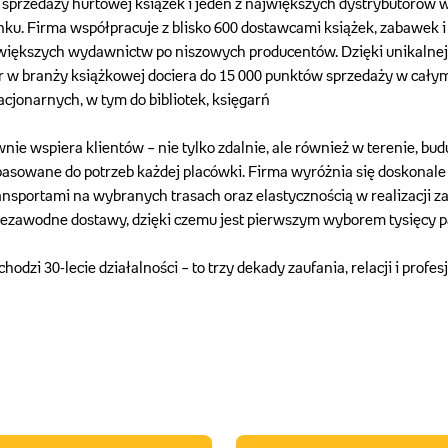
der sprzedaży hurtowej książek i jeden z największych dystrybutorów w
ku. Firma współpracuje z blisko 600 dostawcami książek, zabawek i
większych wydawnictw po niszowych producentów. Dzięki unikalnej s
or w branży książkowej dociera do 15 000 punktów sprzedaży w cały
tacjonarnych, w tym do bibliotek, księgarń
ie wspiera klientów – nie tylko zdalnie, ale również w terenie, budu
pasowane do potrzeb każdej placówki. Firma wyróżnia się doskonal
ansportami na wybranych trasach oraz elastycznością w realizacji 
niezawodne dostawy, dzięki czemu jest pierwszym wyborem tysięcy p
odzi 30-lecie działalności – to trzy dekady zaufania, relacji i profe