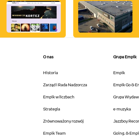
O nas
Grupa Empik
Historia
Empik
Zarząd i Rada Nadzorcza
Empik Go & Em
Empik w liczbach
Grupa Wydawn
Strategia
e-muzyka​
Zrównoważony rozwój
Jazzboy Recor
Empik Team
Going. & Empik