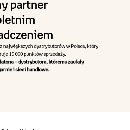
ny partner
oletnim
adczeniem
 z największych dystrybutorów w Polsce, który
truje 15 000 punktów sprzedaży.
latona – dystrybutora, któremu zaufały
garnie i sieci handlowe.